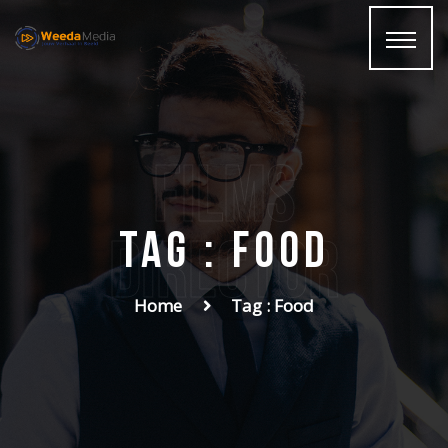
films
Tag : food
Director
Home
Tag : Food