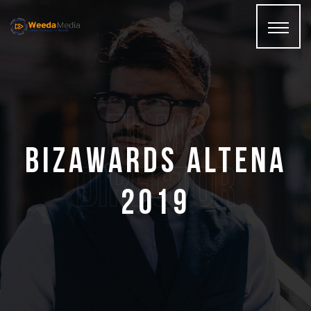
films
BizAwards Altena
Director
2019